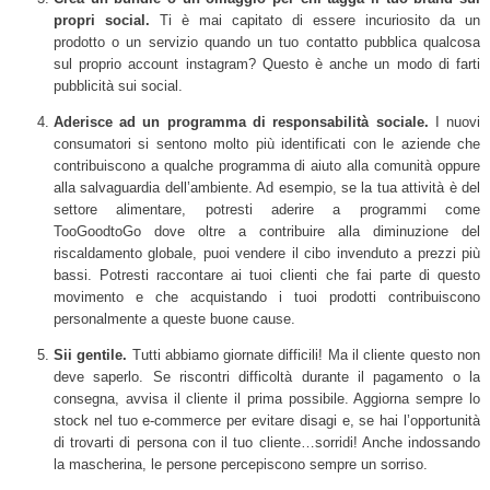
propri social.
Ti è mai capitato di essere incuriosito da un
prodotto o un servizio quando un tuo contatto pubblica qualcosa
sul proprio account instagram? Questo è anche un modo di farti
pubblicità sui social.
Aderisce ad un programma di responsabilità sociale.
I nuovi
consumatori si sentono molto più identificati con le aziende che
contribuiscono a qualche programma di aiuto alla comunità oppure
alla salvaguardia dell’ambiente. Ad esempio, se la tua attività è del
settore alimentare, potresti aderire a programmi come
TooGoodtoGo dove oltre a contribuire alla diminuzione del
riscaldamento globale, puoi vendere il cibo invenduto a prezzi più
bassi. Potresti raccontare ai tuoi clienti che fai parte di questo
movimento e che acquistando i tuoi prodotti contribuiscono
personalmente a queste buone cause.
Sii gentile.
Tutti abbiamo giornate difficili! Ma il cliente questo non
deve saperlo. Se riscontri difficoltà durante il pagamento o la
consegna, avvisa il cliente il prima possibile. Aggiorna sempre lo
stock nel tuo e-commerce per evitare disagi e, se hai l’opportunità
di trovarti di persona con il tuo cliente…sorridi! Anche indossando
la mascherina, le persone percepiscono sempre un sorriso.