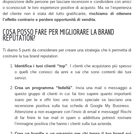
disposizione delle persone per lasciare recensioni e condividere con amici
o sconosciuti le loro esperienze positive di acquisto. Ma se l’esperienza
del cliente non è stata del tutto gratificante,
rischiamo di ottenere
l’effetto contrario e perdere opportunità di vendita
.
COSA POSSO FARE PER MIGLIORARE LA BRAND
REPUTATION?
Ti diamo 5 punti da considerare per creare una strategia che ti permetta di
costruire la tua brand reputation:
Identifica i tuoi clienti “top”
. I clienti che acquistano più spesso
o quelli che conosci da anni e sai che sono contenti dei tuoi
servizi.
Crea un programma “fedeltà”
. Invia una mail o messaggio a
questo gruppo di clienti in cui fai loro sapere quanto importanti
siano per te e offri loro uno sconto speciale se lasciano una
recensione positiva sulla tua scheda di Google My Business.
Attenzione a non esagerare con l’invio di email e messaggi! Rischi
di far finire le tue mail in spam o addirittura potresti rovinare
l’immagine positiva che hanno i clienti sulla tua azienda.
Crea un bundle o un omaggio per chi tagga il tuo brand sui